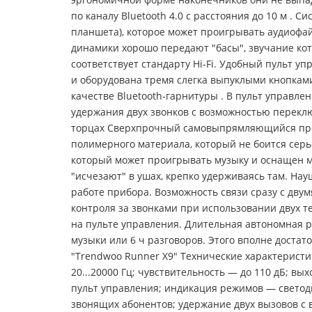
по каналу Bluetooth 4.0 с расстояния до 10 м . 
планшета), которое может проигрывать аудиофай
динамики хорошо передают "басы", звучание кото
соответствует стандарту Hi-Fi. Удобный пульт у
и оборудована тремя слегка выпуклыми кнопками
качестве Bluetooth-гарнитуры . В пульт управле
удержания двух звонков с возможностью перекл
торцах Сверхпрочный самовыпрямляющийся прово
полимерного материала, который не боится серь
который может проигрывать музыку и оснащен м
"исчезают" в ушах, крепко удерживаясь там. Н
работе прибора. Возможность связи сразу с дв
контроля за звонками при использовании двух т
на пульте управления. Длительная автономная ра
музыки или 6 ч разговоров. Этого вполне доста
"Trendwoo Runner X9" Технические характеристи
20...20000 Гц; чувствительность — до 110 дБ; в
пульт управления; индикация режимов — светоди
звонящих абонентов; удержание двух вызовов с