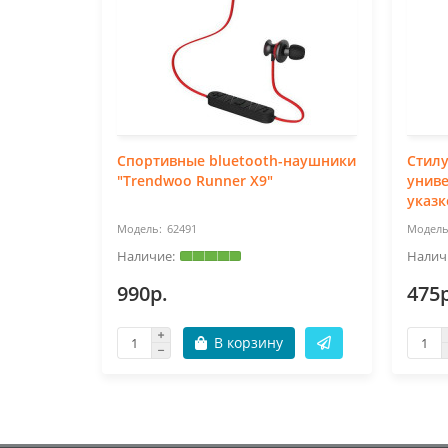
Спортивные bluetooth-наушники
Стилу
"Trendwoo Runner X9"
унив
указк
62491
990р.
475р
В корзину