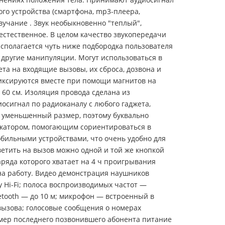
бого устройства (смартфона, mp3-плеера,
вучание . Звук необыкновенно "теплый",
 естественное. В целом качество звукопередачи
асполагается чуть ниже подбородка пользователя
 другие манипуляции. Могут использоваться в
та на входящие вызовы, их сброса, дозвона и
иксируются вместе при помощи магнитов на
0 см. Изоляция провода сделана из
осигнал по радиоканалу с любого гаджета,
 уменьшенный размер, поэтому буквально
икатором, помогающим сориентироваться в
бильными устройствами, что очень удобно для
ветить на вызов можно одной и той же кнопкой
аряда которого хватает на 4 ч проигрывания
 на работу. Видео демонстрация наушников
 Hi-Fi; полоса воспроизводимых частот —
uetooth — до 10 м; микрофон — встроенный в
 вызова; голосовые сообщения о номерах
мер последнего позвонившего абонента питание