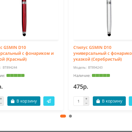
с GSMIN D10
Стилус GSMIN D10
ерсальный с фонариком и
универсальный с фонарико
ой (Красный)
указкой (Серебристый)
BT894244
BT894243
.
475р.
В корзину
В корзину