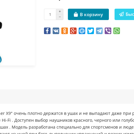
Быс
В корзину
r X9" очень плотно держатся в ушах и не выпадают даже при 
е Hi-Fi . Доступен выбор наушников красного, черного или гол
шах . Модель разработана специально для спортсменов и люде
ают из ушей при беге, выполнении упражнений и резких изм