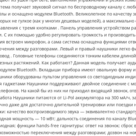
Система получает звуковой сигнал по беспроводному каналу с лю
лы и оснащено модулем Bluetooth. Великолепное по качеству з
рых не гулкое (как у многих дешевых моделей), а максимально
правления с тремя кнопками . Панель управления устройством р
. С их помощью удобно регулировать громкость и производить
ния встроен микрофон, а сама система оснащена функциями отве
ючения между разговорами. Левый и правый наушники легко ф
д . Головные телефоны соединяются тонким кабелем длиной 6
езных растяжений. Как работают? Данная модель получает ауди
одулем Bluetooth. Вкладыши прибора имеют овальную форму и
аушники оборудованы пультом управления со светодиодным инд
умя гаджетами Наушники поддерживают двойное соединение с мо
елефонов. На какой бы из них ни приходил входящий звонок, от
бота Наушники питаются от Li-Pol аккумулятора на 300 мА/ч, з
точно даже для достаточно длительной тренировки или поездки
ки: качество воспроизводимого звука — эквивалентно стандарту
ыходная мощность — 10 мВт; дальность соединения по каналу Bl
одная; функции hands-free гарнитуры: ответ на звонок; сброс
 возможностью переключения между разговорами; дозвон на но