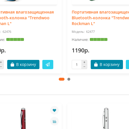
ативная влагозащищенная
Портативная влагозащище
ooth-колонка "Trendwoo
Bluetooth-колонка "Trendw
an L"
Rockman L"
62476
62477
0р.
1190р.
В корзину
В корзину