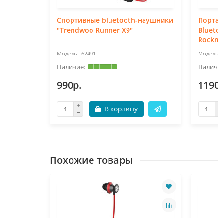
ищенная
Спортивные bluetooth-наушники
Порт
endwoo
"Trendwoo Runner X9"
Bluet
Rockm
62491
990р.
119
В корзину
Похожие товары