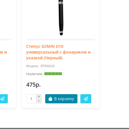
Стилус GSMIN D10
Стилус д
м и
универсальный с фонариком и
Active Pe
указкой (Черный)
BT894242
BT
475р.
1475р.
В корзину