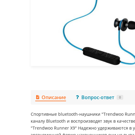
Описание
Вопрос-ответ
0
Спортивные bluetooth-наушники "Trendwoo Runne
каналу Bluetooth и воспроизводят звук в качеств
"Trendwoo Runner X9" Надежно удерживаются в у
эргономичной форме наконечников они не выпад