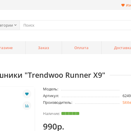
Из
тегории
газине
Заказ
Оплата
Доставк
шники "Trendwoo Runner X9"
Модель:
Артикул:
6249
Производитель:
Sitit
990р.