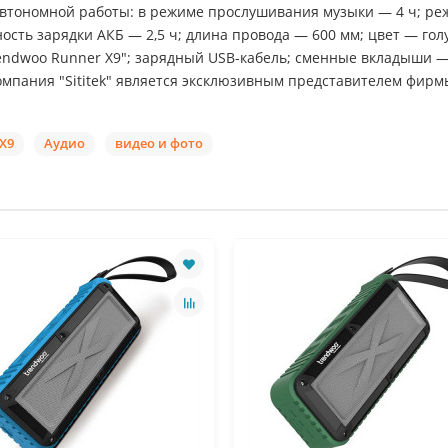
ь автономной работы: в режиме прослушивания музыки — 4 ч; р
ость зарядки АКБ — 2,5 ч; длина провода — 600 мм; цвет — гол
endwoo Runner X9"; зарядный USB-кабель; сменные вкладыши —
мпания "Sititek" является эксклюзивным представителем фирм
X9
Аудио
видео и фото