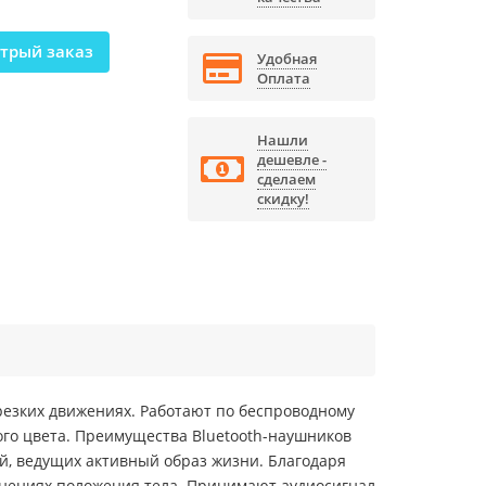
трый заказ
Удобная
Оплата
Нашли
дешевле -
сделаем
скидку!
резких движениях. Работают по беспроводному
убого цвета. Преимущества Bluetooth-наушников
й, ведущих активный образ жизни. Благодаря
енениях положения тела. Принимают аудиосигнал