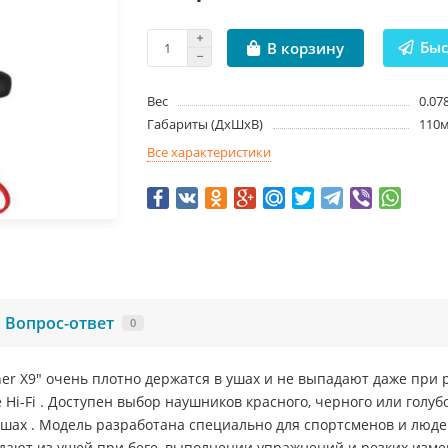
Быс
В корзину
Вес
0.07
Габариты (ДxШxВ)
110м
Все характеристики
Вопрос-ответ
0
r X9" очень плотно держатся в ушах и не выпадают даже при 
е Hi-Fi . Доступен выбор наушников красного, черного или гол
шах . Модель разработана специально для спортсменов и люде
ают из ушей при беге, выполнении упражнений и резких изм