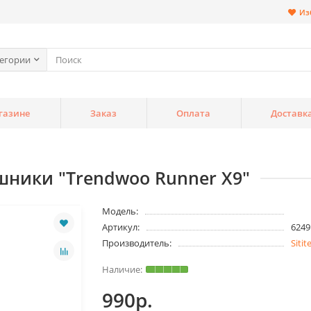
Из
тегории
газине
Заказ
Оплата
Доставк
шники "Trendwoo Runner X9"
Модель:
Артикул:
6249
Производитель:
Sitit
990р.