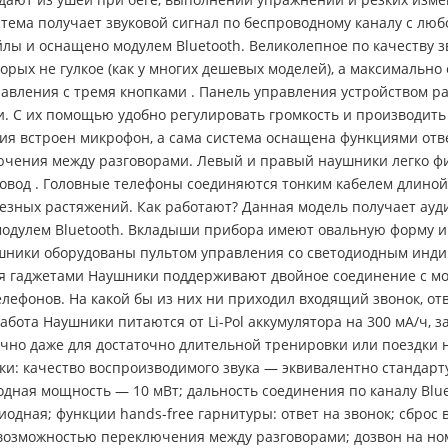
Система получает звуковой сигнал по беспроводному каналу с лю
лы и оснащено модулем Bluetooth. Великолепное по качеству з
рых не гулкое (как у многих дешевых моделей), а максимально
правления с тремя кнопками . Панель управления устройством р
. С их помощью удобно регулировать громкость и производить
ния встроен микрофон, а сама система оснащена функциями отве
ючения между разговорами. Левый и правый наушники легко ф
д . Головные телефоны соединяются тонким кабелем длиной 6
езных растяжений. Как работают? Данная модель получает ауди
одулем Bluetooth. Вкладыши прибора имеют овальную форму и
аушники оборудованы пультом управления со светодиодным инд
умя гаджетами Наушники поддерживают двойное соединение с мо
елефонов. На какой бы из них ни приходил входящий звонок, от
бота Наушники питаются от Li-Pol аккумулятора на 300 мА/ч, з
точно даже для достаточно длительной тренировки или поездки
ки: качество воспроизводимого звука — эквивалентно стандарту
ыходная мощность — 10 мВт; дальность соединения по каналу Bl
одная; функции hands-free гарнитуры: ответ на звонок; сброс
 возможностью переключения между разговорами; дозвон на но