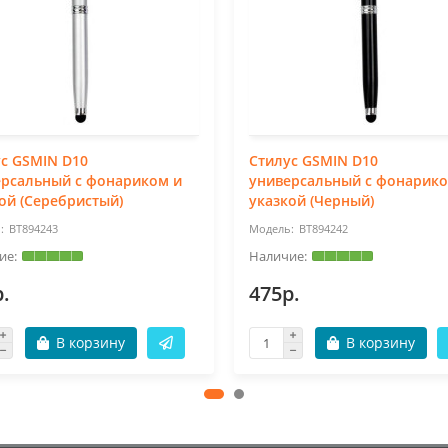
с GSMIN D10
Стилус GSMIN D10
ерсальный с фонариком и
универсальный с фонарико
ой (Серебристый)
указкой (Черный)
BT894243
BT894242
.
475р.
В корзину
В корзину