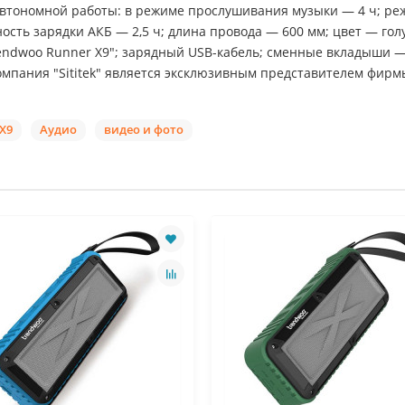
ь автономной работы: в режиме прослушивания музыки — 4 ч; р
ость зарядки АКБ — 2,5 ч; длина провода — 600 мм; цвет — гол
endwoo Runner X9"; зарядный USB-кабель; сменные вкладыши —
мпания "Sititek" является эксклюзивным представителем фирм
X9
Аудио
видео и фото