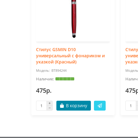
Стилус GSMIN D10
Стилу
универсальный с фонариком и
унив
указкой (Красный)
указк
BT894244
475р.
475р
В корзину