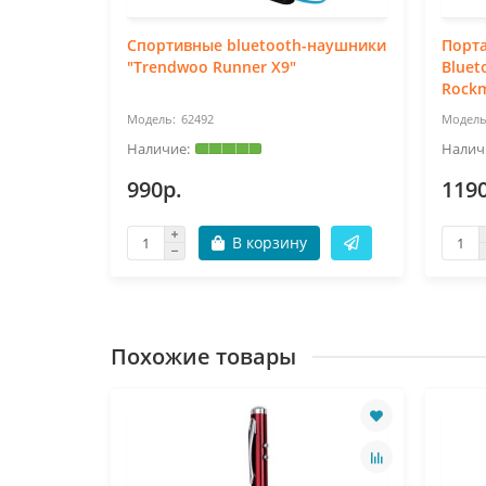
ищенная
Спортивные bluetooth-наушники
Порт
endwoo
"Trendwoo Runner X9"
Bluet
Rockm
62492
990р.
119
В корзину
Похожие товары