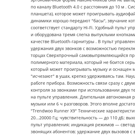
по каналу Bluetooth 4.0 с расстояния до 10 м . 
планшета), которое может проигрывать аудиофай
динамики хорошо передают "басы", звучание кото
соответствует стандарту Hi-Fi. Удобный пульт у
и оборудована тремя слегка выпуклыми кнопками
качестве Bluetooth-гарнитуры . В пульт управле
удержания двух звонков с возможностью перекл
торцах Сверхпрочный самовыпрямляющийся прово
полимерного материала, который не боится серь
который может проигрывать музыку и оснащен м
"исчезают" в ушах, крепко удерживаясь там. Н
работе прибора. Возможность связи сразу с дв
контроля за звонками при использовании двух т
на пульте управления. Длительная автономная ра
музыки или 6 ч разговоров. Этого вполне доста
"Trendwoo Runner X9" Технические характеристи
20...20000 Гц; чувствительность — до 110 дБ; в
пульт управления; индикация режимов — светоди
звонящих абонентов; удержание двух вызовов с