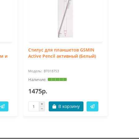
Стилус для планшетов GSMIN
Стилус д
м и
Active Pencil активный (Белый)
Active Pe
BT018753
BT
1475р.
1475р.
В корзину