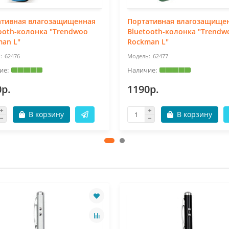
ативная влагозащищенная
Портативная влагозащище
ooth-колонка "Trendwoo
Bluetooth-колонка "Trendw
an L"
Rockman L"
62476
62477
0р.
1190р.
В корзину
В корзину