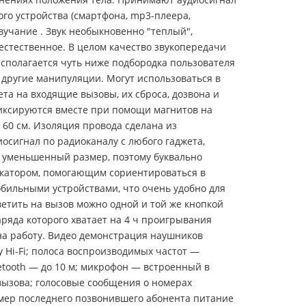
бого устройства (смартфона, mp3-плеера,
вучание . Звук необыкновенно "теплый",
 естественное. В целом качество звукопередачи
асполагается чуть ниже подбородка пользователя
 другие манипуляции. Могут использоваться в
та на входящие вызовы, их сброса, дозвона и
иксируются вместе при помощи магнитов на
0 см. Изоляция провода сделана из
осигнал по радиоканалу с любого гаджета,
 уменьшенный размер, поэтому буквально
икатором, помогающим сориентироваться в
бильными устройствами, что очень удобно для
ветить на вызов можно одной и той же кнопкой
аряда которого хватает на 4 ч проигрывания
 на работу. Видео демонстрация наушников
 Hi-Fi; полоса воспроизводимых частот —
uetooth — до 10 м; микрофон — встроенный в
 вызова; голосовые сообщения о номерах
мер последнего позвонившего абонента питание