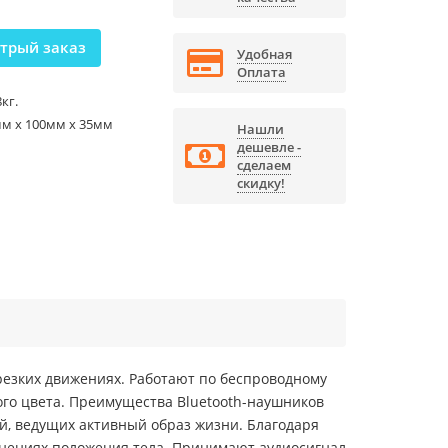
трый заказ
Удобная
Оплата
8кг.
м x 100мм x 35мм
Нашли
дешевле -
сделаем
скидку!
резких движениях. Работают по беспроводному
убого цвета. Преимущества Bluetooth-наушников
й, ведущих активный образ жизни. Благодаря
енениях положения тела. Принимают аудиосигнал