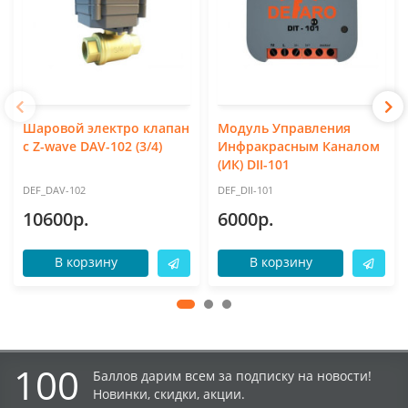
Шаровой электро клапан
Модуль Управления
с Z-wave DAV-102 (3/4)
Инфракрасным Каналом
(ИК) DII-101
DEF_DAV-102
DEF_DII-101
10600р.
6000р.
В корзину
В корзину
100
Баллов дарим всем за подписку на новости!
Новинки, скидки, акции.