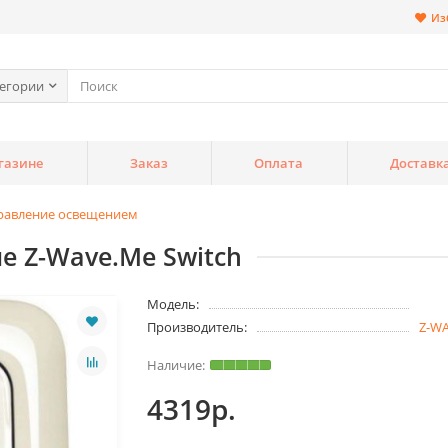
Из
тегории
газине
Заказ
Оплата
Доставк
равление освещением
е Z-Wave.Me Switch
Модель:
Производитель:
Z-W
4319р.