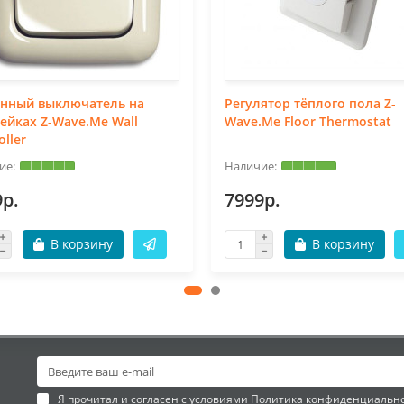
енный выключатель на
Регулятор тёплого пола Z-
ейках Z-Wave.Me Wall
Wave.Me Floor Thermostat
oller
9р.
7999р.
В корзину
В корзину
Я прочитал и согласен с условиями
Политика конфиденциальн