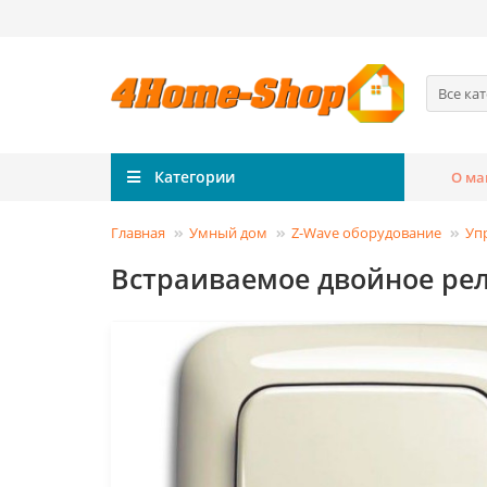
Все ка
Категории
О ма
Главная
Умный дом
Z-Wave оборудование
Уп
Встраиваемое двойное рел