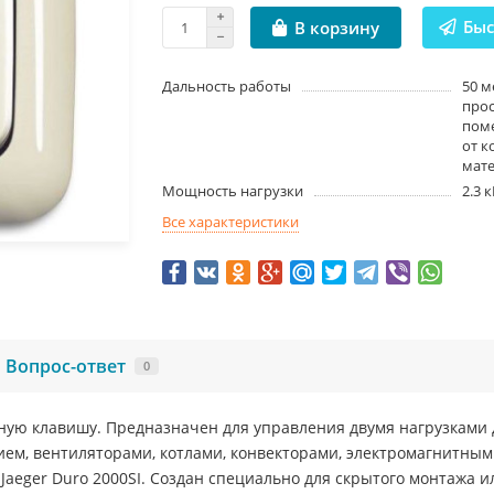
Быс
В корзину
Дальность работы
50 м
прос
поме
от к
мат
Мощность нагрузки
2.3 
Все характеристики
Вопрос-ответ
0
ную клавишу. Предназначен для управления двумя нагрузками 
ем, вентиляторами, котлами, конвекторами, электромагнитны
Jaeger Duro 2000SI. Создан специально для скрытого монтажа и