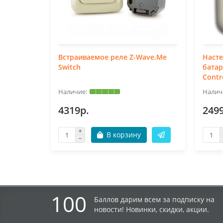
Встраиваемое реле Z-Wave.Me
Наст
Switch
батар
Contr
4319р.
249
В корзину
100
Баллов дарим всем за подписку на
новости! Новинки, скидки, акции.