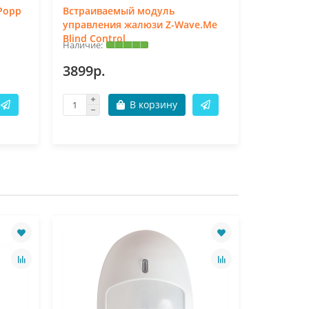
Popp
Встраиваемый модуль
Встраива
управления жалюзи Z-Wave.Me
Switch
Blind Control
3899р.
4319р.
В корзину