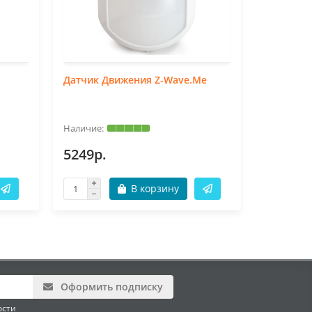
Датчик Движения Z-Wave.Me
Брелок Z
5249р.
4299р.
В корзину
Оформить подписку
ости