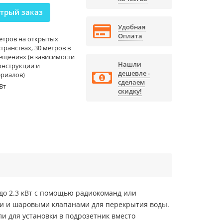
трый заказ
Удобная
Оплата
етров на открытых
транствах, 30 метров в
щениях (в зависимости
Нашли
онструкции и
дешевле -
ериалов)
сделаем
кВт
скидку!
до 2.3 кВт с помощью радиокоманд или
ми и шаровыми клапанами для перекрытия воды.
ли для установки в подрозетник вместо