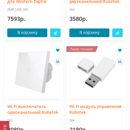
для Western Digital
двухканальный Rubetek
ZMR_UZB_WD
564
7593р.
3580р.
В корзину
В корзину
Лидер продаж!
Wi-Fi выключатель
Wi-Fi модуль управления
одноканальный Rubetek
Rubetek
563
584
3080р.
2180р.