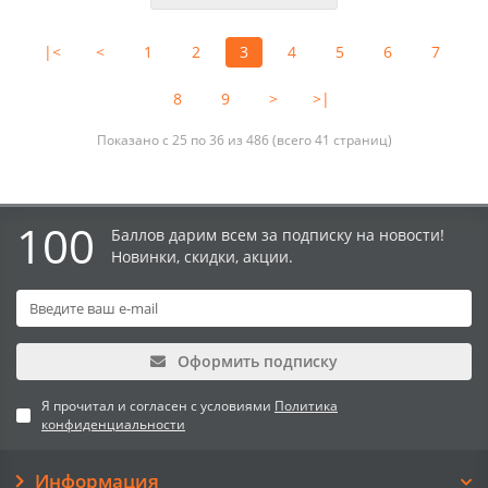
|<
<
1
2
3
4
5
6
7
8
9
>
>|
Показано с 25 по 36 из 486 (всего 41 страниц)
100
Баллов дарим всем за подписку на новости!
Новинки, скидки, акции.
Оформить подписку
Я прочитал и согласен с условиями
Политика
конфиденциальности
Информация