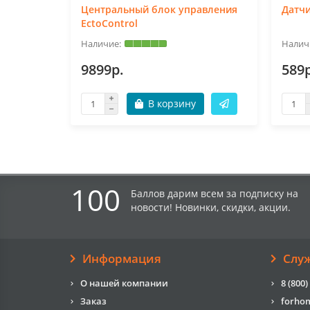
Центральный блок управления
Датчи
EctoControl
9899р.
589р
В корзину
100
Баллов дарим всем за подписку на
новости! Новинки, скидки, акции.
Информация
Слу
О нашей компании
8 (800)
Заказ
forho