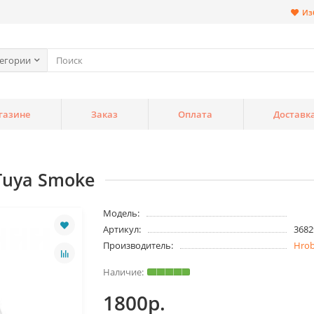
Из
тегории
газине
Заказ
Оплата
Доставк
Tuya Smoke
Модель:
Артикул:
3682
Производитель:
Hro
1800р.