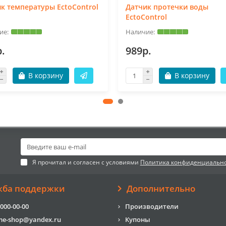
к температуры EctoControl
Датчик протечки воды
EctoControl
.
989р.
В корзину
В корзину
Я прочитал и согласен с условиями
Политика конфиденциальн
жба поддержки
Дополнительно
 000-00-00
Производители
me-shop@yandex.ru
Купоны