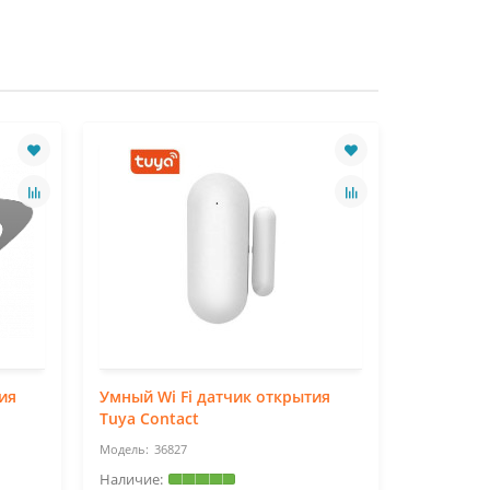
ия
Умный Wi Fi датчик открытия
Умный Wi
Tuya Contact
Tuya Gas
36827
36