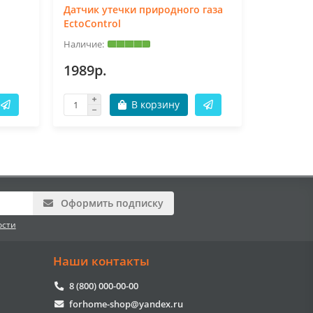
Датчик утечки природного газа
Датчик д
EctoControl
EctoCont
1989р.
2289р.
В корзину
Оформить подписку
ости
Наши контакты
8 (800) 000-00-00
forhome-shop@yandex.ru