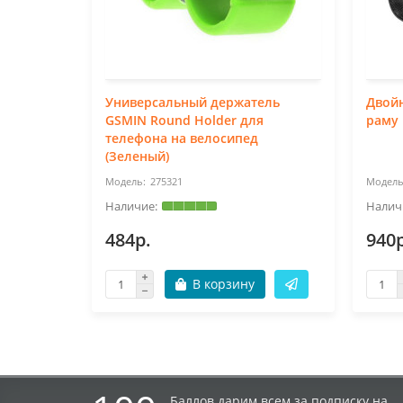
Универсальный держатель
Двойн
GSMIN Round Holder для
раму 
телефона на велосипед
(Зеленый)
275321
484р.
940р
В корзину
Баллов дарим всем за подписку на