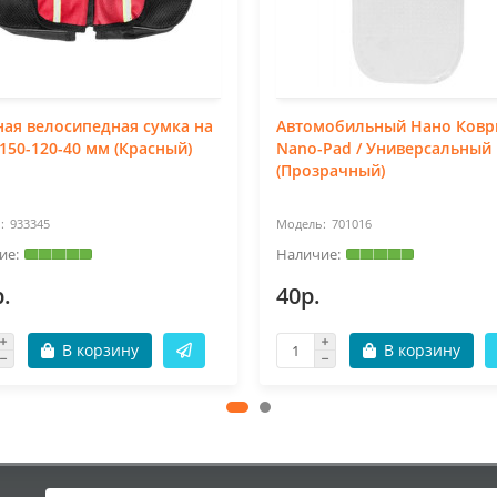
ая велосипедная сумка на
Автомобильный Нано Коври
150-120-40 мм (Красный)
Nano-Pad / Универсальный
(Прозрачный)
933345
701016
.
40р.
В корзину
В корзину