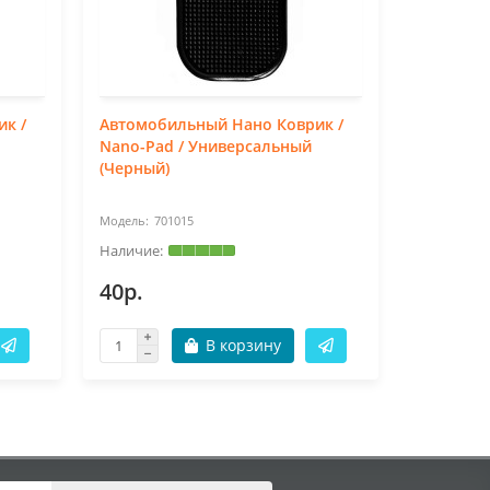
к /
Автомобильный Нано Коврик /
Автомоб
Nano-Pad / Универсальный
HTC One 
(Черный)
701015
87
40р.
673р.
В корзину