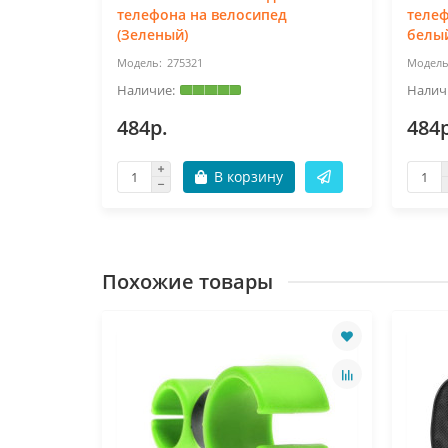
телефона на велосипед
телеф
(Зеленый)
белы
275321
484р.
484р
В корзину
Похожие товары