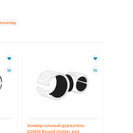
елосипед
Универсальный держатель
Универса
GSMIN Round Holder для
телефона