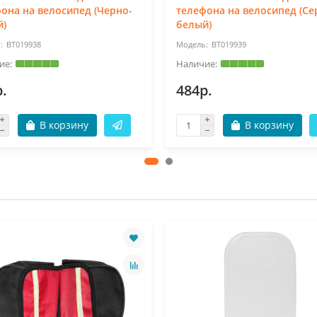
она на велосипед (Черно-
телефона на велосипед (Се
й)
белый)
BT019938
BT019939
.
484р.
В корзину
В корзину