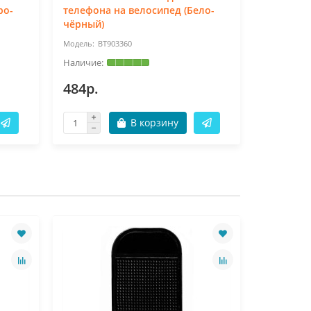
ро-
телефона на велосипед (Бело-
чёрный)
BT903360
10
484р.
733р.
В корзину