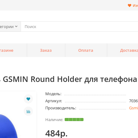
Из
тегории
газине
Заказ
Оплата
Доставк
GSMIN Round Holder для телефона 
Модель:
Артикул:
7036
Производитель:
Gsm
484р.