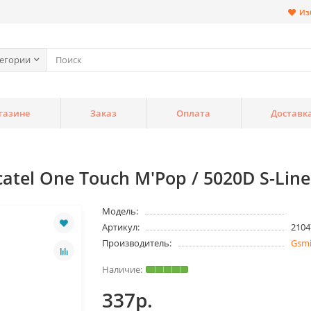
Из
тегории
газине
Заказ
Оплата
Доставк
tel One Touch M'Pop / 5020D S-Lin
Модель:
Артикул:
2104
Производитель:
Gsm
337р.