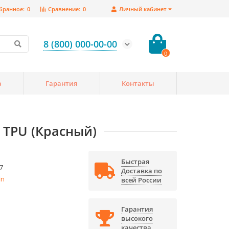
бранное:
0
Сравнение:
0
Личный кабинет
8 (800) 000-00-00
0
а
Гарантия
Контакты
e TPU (Красный)
Быстрая
7
Доставка по
in
всей России
Гарантия
высокого
качества