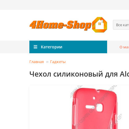
Все ка
Категории
О ма
Главная
Гаджеты
Чехол силиконовый для Alca