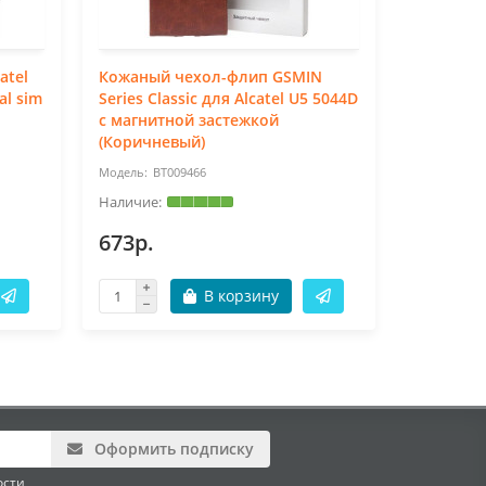
atel
Кожаный чехол-флип GSMIN
Силиконо
al sim
Series Classic для Alcatel U5 5044D
GSMIN дл
с магнитной застежкой
(Коричневый)
BT009466
BT
673р.
178р.
В корзину
Оформить подписку
ости