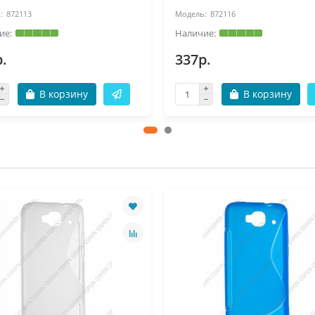
872113
872116
.
337р.
В корзину
В корзину