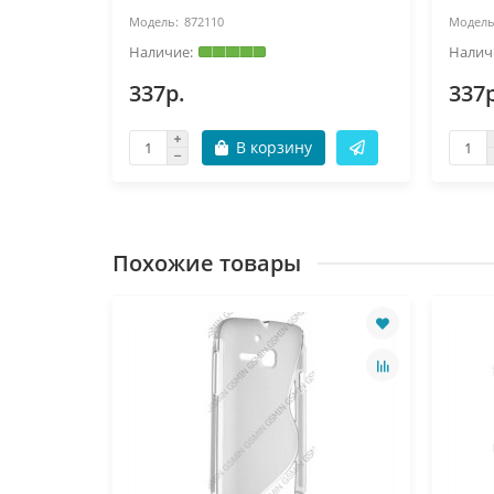
872110
337р.
337р
В корзину
Похожие товары