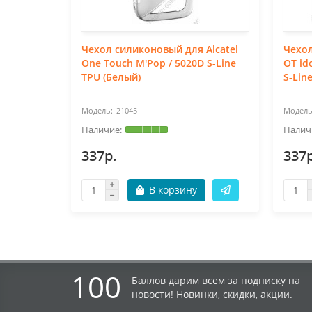
Чехол силиконовый для Alcatel
Чехол
One Touch M'Pop / 5020D S-Line
OT id
TPU (Белый)
S-Lin
21045
337р.
337р
В корзину
100
Баллов дарим всем за подписку на
новости! Новинки, скидки, акции.