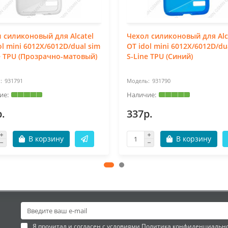
 силиконовый для Alcatel
Чехол силиконовый для Alc
ol mini 6012X/6012D/dual sim
OT idol mini 6012X/6012D/du
e TPU (Прозрачно-матовый)
S-Line TPU (Синий)
931791
931790
.
337р.
В корзину
В корзину
Я прочитал и согласен с условиями
Политика конфиденциальн