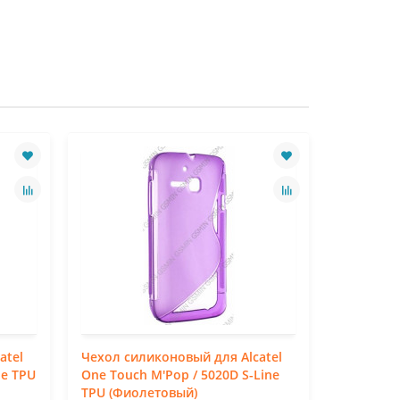
atel
Чехол силиконовый для Alcatel
Чехол си
ne TPU
One Touch M'Pop / 5020D S-Line
One Touch
TPU (Фиолетовый)
TPU (Бел