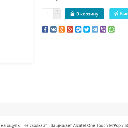
Быс
В корзину
а ощупь - Не скользит - Защищает Alcatel One Touch M'Pop / 5