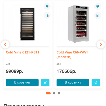
Cold Vine C121-KBT1
Cold Vine C66-WW1
(Modern)
238
285
99089р.
176606р.
В корзину
В корзину
Похожие товары