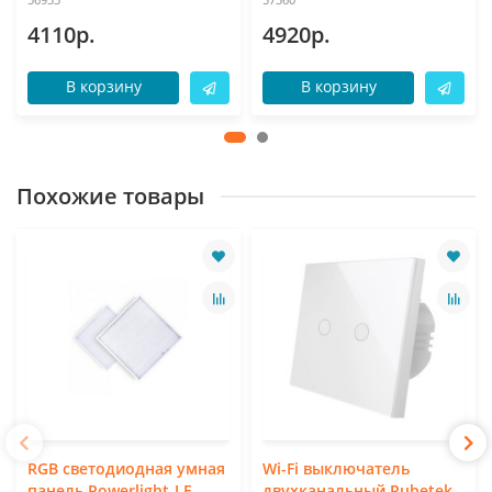
4110р.
4920р.
В корзину
В корзину
Похожие товары
RGB светодиодная умная
Wi-Fi выключатель
панель Powerlight-LF
двухканальный Rubetek