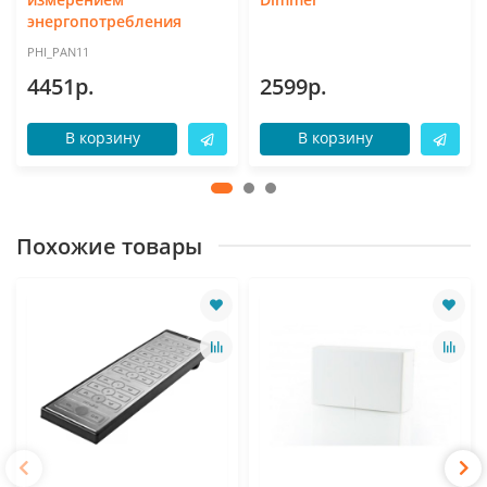
энергопотребления
PHI_PAN11
4451р.
2599р.
В корзину
В корзину
Похожие товары