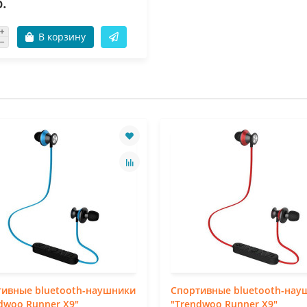
.
В корзину
тивные bluetooth-наушники
Спортивные bluetooth-нау
dwoo Runner X9"
"Trendwoo Runner X9"