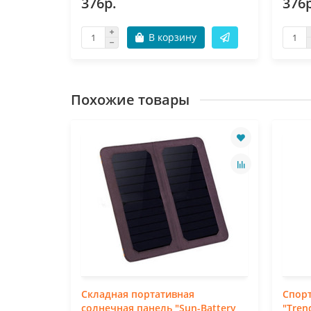
376р.
376р
В корзину
Похожие товары
Складная портативная
Спор
солнечная панель "Sun-Battery
"Tren