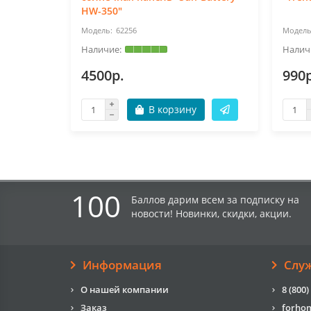
HW-350"
62256
4500р.
990р
В корзину
100
Баллов дарим всем за подписку на
новости! Новинки, скидки, акции.
Информация
Слу
О нашей компании
8 (800)
Заказ
forho