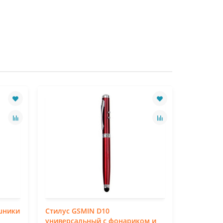
шники
Стилус GSMIN D10
Стилус G
универсальный с фонариком и
универса