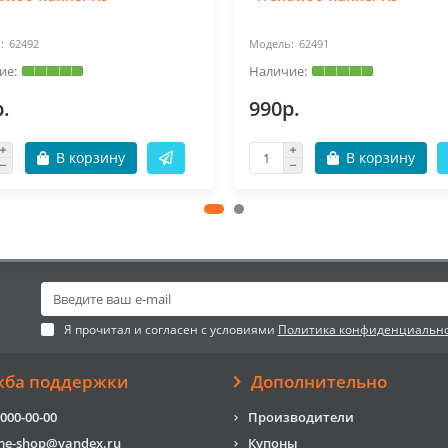
62492
62491
.
990р.
В корзину
В корзину
Я прочитал и согласен с условиями
Политика конфиденциальн
жба поддержки
Дополнительно
 000-00-00
Производители
me-shop@yandex.ru
Купоны