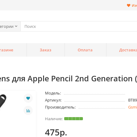
Из
тегории
газине
Заказ
Оплата
Доставк
s для Apple Pencil 2nd Generation
Модель:
Артикул:
BT89
Производитель:
Gsm
475р.