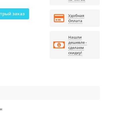
трый заказ
Удобная
Оплата
Нашли
дешевле -
сделаем
скидку!
ен