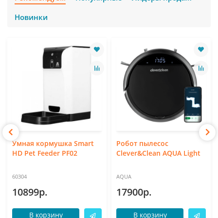
Новинки
Умная кормушка Smart
Робот пылесос
HD Pet Feeder PF02
Clever&Clean AQUA Light
60304
AQUA
10899р.
17900р.
В корзину
В корзину